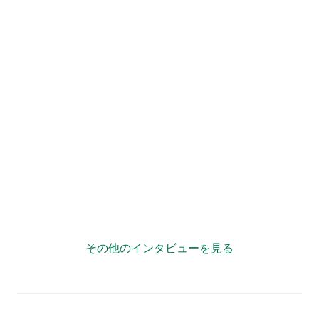
”複業力”で自治体が「宝の持ち腐れ」状態にならない様
に情報発信をサポート！
その他のインタビューを見る