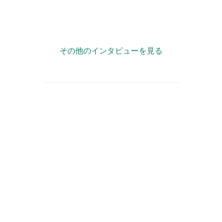
”複業力”で自治体が「宝の持ち腐れ」状態にならない様
に情報発信をサポート！
その他のインタビューを見る