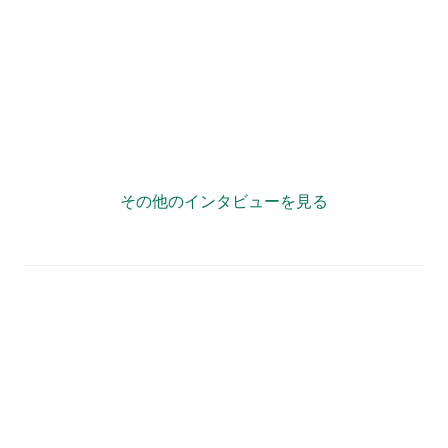
”複業力”で自治体が「宝の持ち腐れ」状態にならない様
に情報発信をサポート！
その他のインタビューを見る
自治体情報
自治体名
和歌山県橋本市
住所