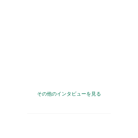
”複業力”で自治体が「宝の持ち腐れ」状態にならない様
に情報発信をサポート！
その他のインタビューを見る