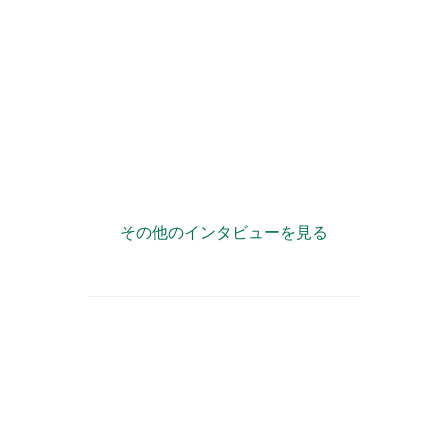
”複業力”で自治体が「宝の持ち腐れ」状態にならない様
に情報発信をサポート！
その他のインタビューを見る