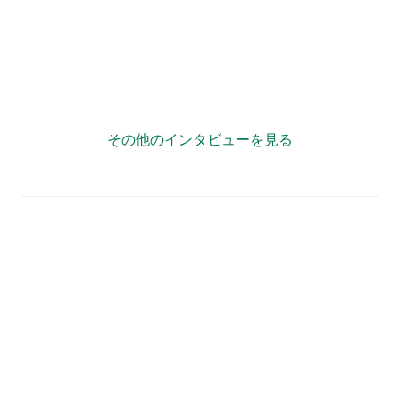
”複業力”で自治体が「宝の持ち腐れ」状態にならない様
に情報発信をサポート！
その他のインタビューを見る
自治体情報
自治体名
大阪府寝屋川市
住所
〒572-8555 大阪府寝屋川市本町1番1号