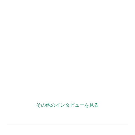
”複業力”で自治体が「宝の持ち腐れ」状態にならない様
に情報発信をサポート！
その他のインタビューを見る