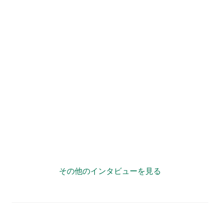
”複業力”で自治体が「宝の持ち腐れ」状態にならない様
に情報発信をサポート！
その他のインタビューを見る