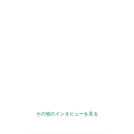
歴を掛け算して自分の強味に
”複業力”で自治体が「宝の持ち腐れ」状態にならない様
に情報発信をサポート！
その他のインタビューを見る