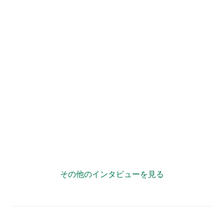
”複業力”で自治体が「宝の持ち腐れ」状態にならない様
に情報発信をサポート！
その他のインタビューを見る