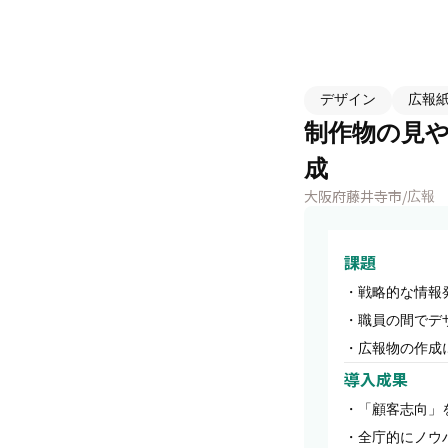
デザイン
広報
制作物の見
成
大阪府藤井寺市
/
広報
課題
・戦略的な情報
・職員の間でデ
・広報物の作成
導入成果
・「顧客志向」
・全庁的にノウ