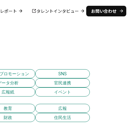
レポート
タレントインタビュー
お問い合わせ
arrow_forward
arrow_forward
arrow_forward
プロモーション
SNS
データ分析
官民連携
広報紙
イベント
教育
広報
財政
住民生活